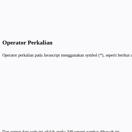
Operator Perkalian
Operator perkalian pada Javascript menggunakan symbol (*), seperti berikut 
Dan output dari code ini adalah angka 340 seperti gambar dibawah ini.