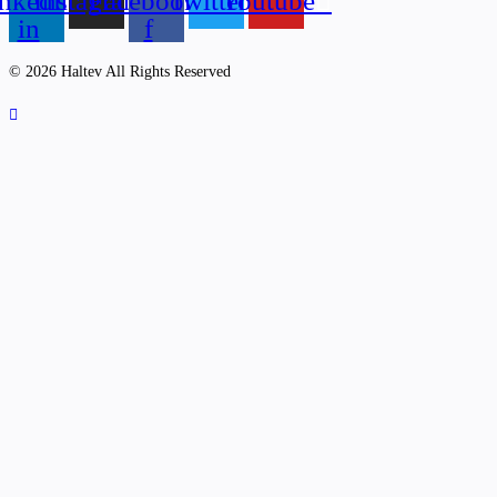
nkedin-
Instagram
Facebook-
Twitter
Youtube
in
f
© 2026 Haltev All Rights Reserved